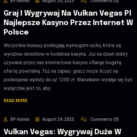
BY-Admin
August 25, 2025
Comments (0)
Graj I Wygrywaj Na Vulkan Vegas Pl
Najlepsze Kasyno Przez Internet W
Polsce
Wszystkie bonusy podlegają wymogom ruchu, które są
wyraźnie określone w kodeksie kasyna. Już na dzień dobry
używane przez nas internetowe kasyno ofiaruje bogatą
ofertę powitalną. Tuż na zapisu gracz może liczyć na
podwojenie wpłaty do aż 1200 zł. Warunkiem wydaje się być
wyłącznie jest to, aby
READ MORE
BY-Admin
August 24, 2025
Comments (0)
Vulkan Vegas: Wygrywaj Duże W