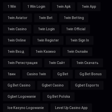
1 Win
1 Win Login
1win Apk
1win App
1win Aviator
1win Bet
1win Betting
1win Casino
1win Login
1win Official
1win Online
1win Register
1win Sign In
1win Вход
1win Казино
1win Онлайн
1win Регистрация
1win Сайт
1win Скачать
1вин
Casino 1win
Gg Bet
Gg Bet Bonus
Gg Bet Casino
Ggbet Casino
Ggbet Esports
Ggbet Logowanie
Gg Bet Polska
Ice Kasyno Logowanie
Level Up Casino App