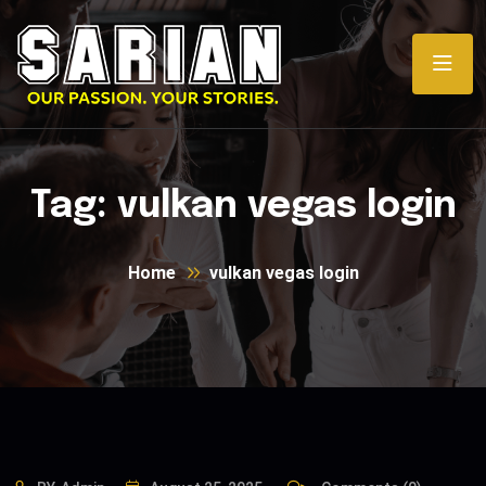
Tag:
vulkan vegas login
Home
vulkan vegas login