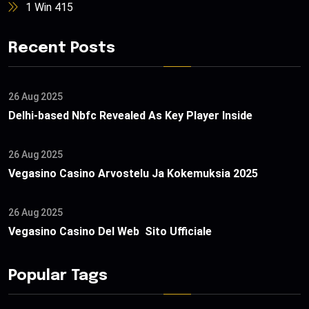
1 Win 415
Recent Posts
26 Aug 2025
Delhi-based Nbfc Revealed As Key Player Inside
26 Aug 2025
Vegasino Casino Arvostelu Ja Kokemuksia 2025
26 Aug 2025
Vegasino Casino Del Web ️ Sito Ufficiale
Popular Tags