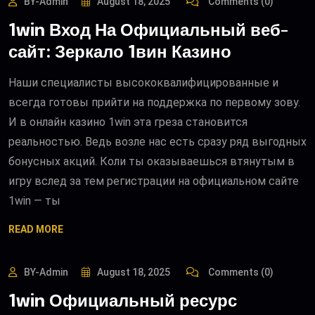
BY-Admin
August 18, 2025
Comments (0)
1win Вход На Официальный веб-
сайт: Зеркало 1вин Казино
Наши специалисты высококвалифицированные и
всегда готовы прийти на поддержка по первому зову.
И в онлайн казино 1win эта греза становится
реальностью. Ведь возле нас есть сразу ряд выгодных
бонусных акций. Коли ты оказываешься втянутым в
игру вслед за тем регистрации на официальном сайте
1win — ты
READ MORE
BY-Admin
August 18, 2025
Comments (0)
1win Официальный ресурс