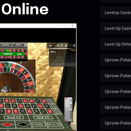
 Online
Levelup Casi
Level Up Casi
Level Up Onli
Uptown Pokie
Uptown Pokie
Uptown Pokie
Uptown Pokie
Uptown Pokie