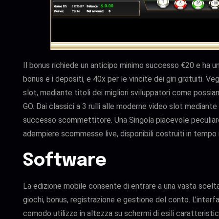
Il bonus richiede un anticipo minimo successo €20 e ha un re
bonus e i depositi, e 40x per le vincite dei giri gratuiti. 
slot, mediante titoli dei migliori sviluppatori come poss
GO. Dai classici a 3 rulli alle moderne video slot mediant
successo scommettitore. Una Singola piacevole peculiare 
adempiere scommesse live, disponibili costruiti in tempo 
Software
La edizione mobile consente di entrare a una vasta scelt
giochi, bonus, registrazione e gestione del conto. L’inte
comodo utilizzo in altezza su schermi di esili caratterist