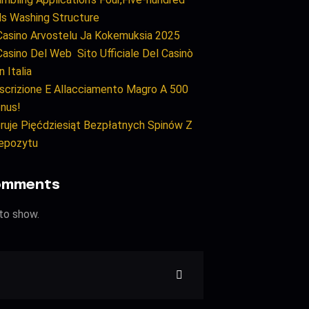
ds Washing Structure
Casino Arvostelu Ja Kokemuksia 2025
asino Del Web ️ Sito Ufficiale Del Casinò
 Italia
scrizione E Allacciamento Magro A 500
onus!
ruje Pięćdziesiąt Bezpłatnych Spinów Z
epozytu
omments
to show.