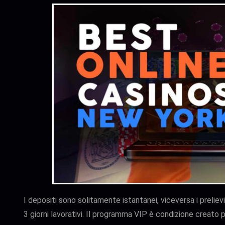
I depositi sono solitamente istantanei, viceversa i preli
3 giorni lavorativi. Il programma VIP è condizione creato