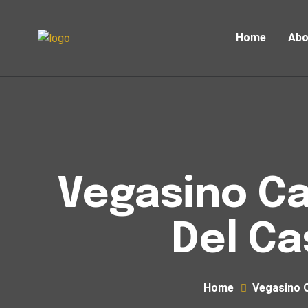
Home
Abo
Vegasino Cas
Del Ca
Home
Vegasino O