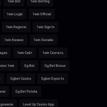
1win Bet
1win Betting
1win Login
1win Official
1win Register
1win Sign In
1win Казино
1win Онлайн
рация
1win Сайт
1win Скачать
sino 1win
Gg Bet
Gg Bet Bonus
o
Ggbet Casino
Ggbet Esports
anie
Gg Bet Polska
ogowanie
Level Up Casino App