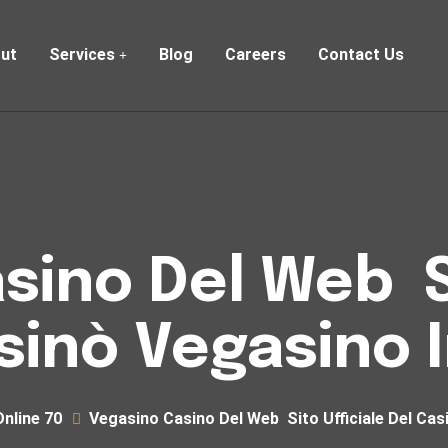
ut
Services
Blog
Careers
Contact Us
ino Del Web ️ S
sinò Vegasino In
nline 70
Vegasino Casino Del Web ️ Sito Ufficiale Del Casi