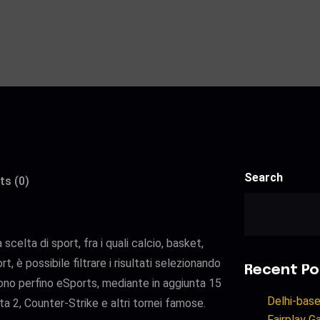
Search
s (0)
celta di sport, fra i quali calcio, basket,
, è possibile filtrare i risultati selezionando
Recent Po
ono perfino eSports, mediante in aggiunta 15
Delhi-bas
ota 2, Counter-Strike e altri tornei famose.
Fairplay G