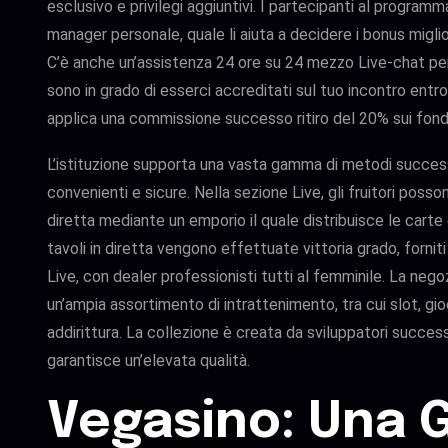
esclusivo e privilegi aggiuntivi. I partecipanti al program
manager personale, quale li aiuta a decidere i bonus migli
C’è anche un’assistenza 24 ore su 24 mezzo Live-chat per u
sono in grado di esserci accreditati sul tuo incontro entro 
applica una commissione successo ritiro del 20% sui fondi 
L’istituzione supporta una vasta gamma di metodi succes
convenienti e sicure. Nella sezione Live, gli fruitori pos
diretta mediante un emporio il quale distribuisce le carte 
tavoli in diretta vengono effettuate vittoria grado, forni
Live, con dealer professionisti tutti al femminile. La negozi
un’ampia assortimento di intrattenimento, tra cui slot, gio
addirittura. La collezione è creata da sviluppatori succes
garantisce un’elevata qualità.
Vegasino: Una G