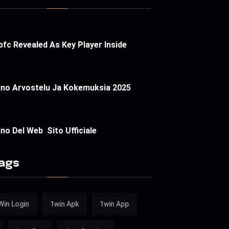
bfc Revealed As Key Player Inside
ino Arvostelu Ja Kokemuksia 2025
o Del Web ️ Sito Ufficiale
Tags
Win Login
1win Apk
1win App