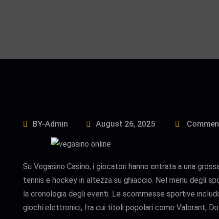
BY-Admin
August 26, 2025
Comment
Su Vegasino Casino, i giocatori hanno entrata a una grossa s
tennis e hockey in altezza su ghiaccio. Nel menu degli sport
la cronologia degli eventi. Le scommesse sportive includ
giochi elettronici, fra cui titoli popolari come Valorant, D