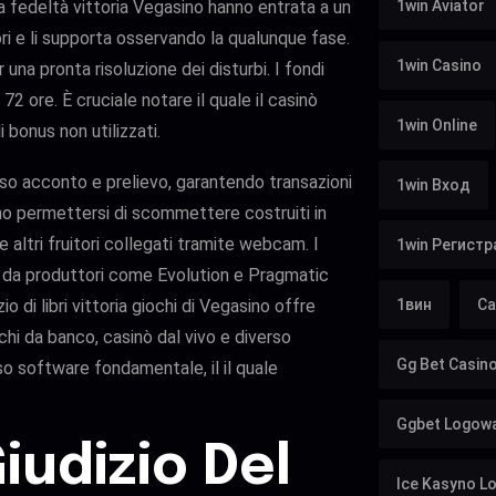
ma fedeltà vittoria Vegasino hanno entrata a un
1win Aviator
ori e li supporta osservando la qualunque fase.
1win Casino
na pronta risoluzione dei disturbi. I fondi
72 ore. È cruciale notare il quale il casinò
1win Online
bonus non utilizzati.
so acconto e prelievo, garantendo transazioni
1win Вход
sono permettersi di scommettere costruiti in
e altri fruitori collegati tramite webcam. I
1win Регист
ti da produttori come Evolution e Pragmatic
o di libri vittoria giochi di Vegasino offre
1вин
Ca
chi da banco, casinò dal vivo e diverso
Gg Bet Casin
so software fondamentale, il il quale
Ggbet Logow
iudizio Del
Ice Kasyno L