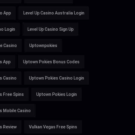
no App
Level Up Casino Australia Login
no Login
Level Up Casino Sign Up
ne Casino
Uptownpokies
s App
Uptown Pokies Bonus Codes
s Casino
Uptown Pokies Casino Login
s Free Spins
Uptown Pokies Login
s Mobile Casino
s Review
Vulkan Vegas Free Spins