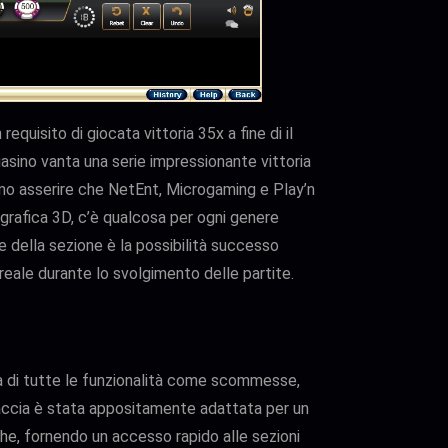
quisito di giocata vittoria 35x a fine di il
Vegasino vanta una serie impressionante vittoria
iamo asserire che NetEnt, Microgaming e Play’n
e grafica 3D, c’è qualcosa per ogni genere
della sezione è la possibilità successo
reale durante lo svolgimento delle partite.
a di tutte le funzionalità come scommesse,
rfaccia è stata appositamente adattata per un
iche, fornendo un accesso rapido alle sezioni