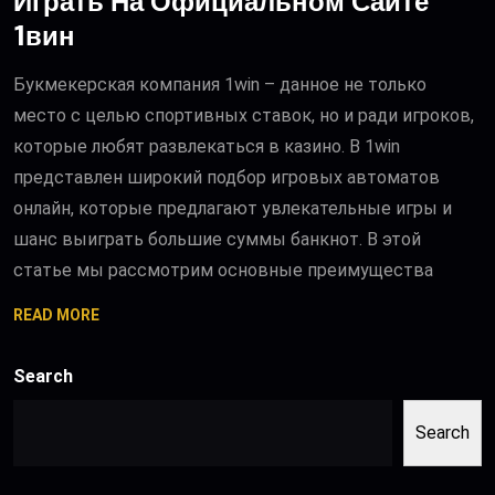
Играть На Официальном Сайте
1вин
Букмекерская компания 1win – данное не только
место с целью спортивных ставок, но и ради игроков,
которые любят развлекаться в казино. В 1win
представлен широкий подбор игровых автоматов
онлайн, которые предлагают увлекательные игры и
шанс выиграть большие суммы банкнот. В этой
статье мы рассмотрим основные преимущества
READ MORE
Search
Search