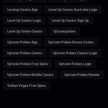
Levelup Casino App
Level Up Casino Australia Login
Level Up Casino Login
Level Up Casino Sign Up
Level Up Online Casino
Uptownpokies
Uptown Pokies App
Uptown Pokies Bonus Codes
Uptown Pokies Casino
Uptown Pokies Casino Login
Uptown Pokies Free Spins
Uptown Pokies Login
Uptown Pokies Mobile Casino
Uptown Pokies Review
Vulkan Vegas Free Spins