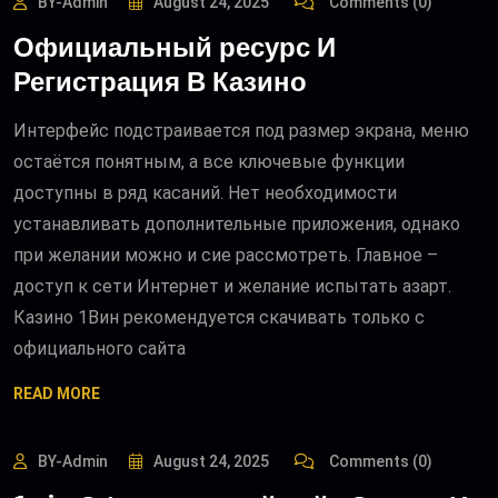
BY-Admin
August 24, 2025
Comments (0)
Официальный ресурс И
Регистрация В Казино
Интерфейс подстраивается под размер экрана, меню
остаётся понятным, а все ключевые функции
доступны в ряд касаний. Нет необходимости
устанавливать дополнительные приложения, однако
при желании можно и сие рассмотреть. Главное –
доступ к сети Интернет и желание испытать азарт.
Казино 1Вин рекомендуется скачивать только с
официального сайта
READ MORE
BY-Admin
August 24, 2025
Comments (0)