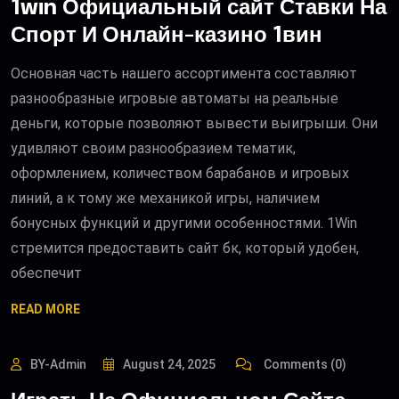
1win Официальный сайт Ставки На
Спорт И Онлайн-казино 1вин
Основная часть нашего ассортимента составляют
разнообразные игровые автоматы на реальные
деньги, которые позволяют вывести выигрыши. Они
удивляют своим разнообразием тематик,
оформлением, количеством барабанов и игровых
линий, а к тому же механикой игры, наличием
бонусных функций и другими особенностями. 1Win
стремится предоставить сайт бк, который удобен,
обеспечит
READ MORE
BY-Admin
August 24, 2025
Comments (0)