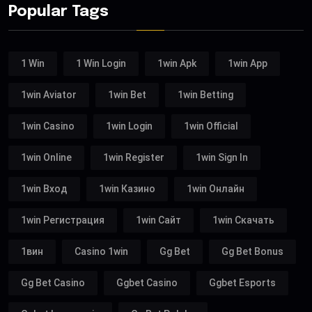
Popular Tags
1 Win
1 Win Login
1win Apk
1win App
1win Aviator
1win Bet
1win Betting
1win Casino
1win Login
1win Official
1win Online
1win Register
1win Sign In
1win Вход
1win Казино
1win Онлайн
1win Регистрация
1win Сайт
1win Скачать
1вин
Casino 1win
Gg Bet
Gg Bet Bonus
Gg Bet Casino
Ggbet Casino
Ggbet Esports