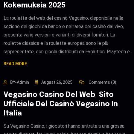
Kokemuksia 2025
La roulette del web del casinò Vegasino, disponibile nella
sezione dei giochi da banco e nell’area del casinò dal vivo,
presenta varie versioni e varianti di diversi fornitori. La
roulette classica e la roulette europea sono le più
rappresentate, con giochi distribuiti da Evolution, Playtech e
READ MORE
BY-Admin
August 26, 2025
Comments (0)
Vegasino Casino Del Web ️ Sito
Ufficiale Del Casinò Vegasino In
Italia
Su Vegasino Casino, i giocatori hanno entrata a una grossa