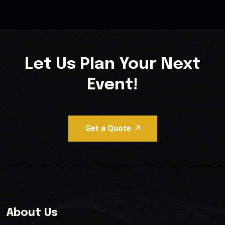
Let Us Plan Your Next
Event!
Get a Quote
About Us