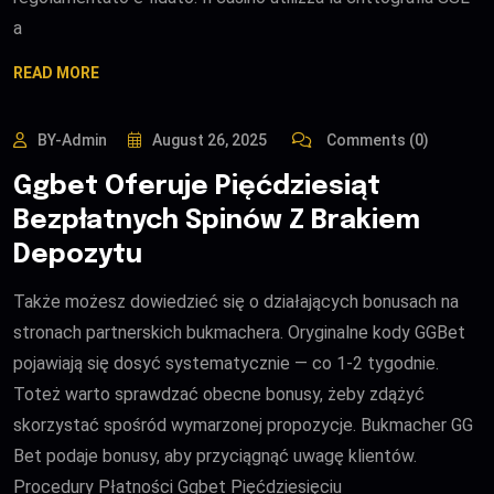
a
READ MORE
BY-Admin
August 26, 2025
Comments (0)
Ggbet Oferuje Pięćdziesiąt
Bezpłatnych Spinów Z Brakiem
Depozytu
Także możesz dowiedzieć się o działających bonusach na
stronach partnerskich bukmachera. Oryginalne kody GGBet
pojawiają się dosyć systematycznie — co 1-2 tygodnie.
Toteż warto sprawdzać obecne bonusy, żeby zdążyć
skorzystać spośród wymarzonej propozycje. Bukmacher GG
Bet podaje bonusy, aby przyciągnąć uwagę klientów.
Procedury Płatności Ggbet Pięćdziesięciu