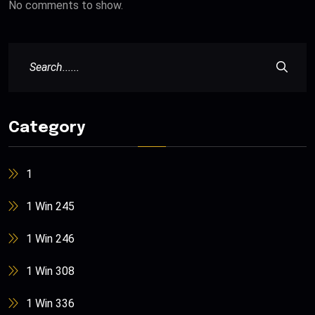
No comments to show.
Category
1
1 Win 245
1 Win 246
1 Win 308
1 Win 336