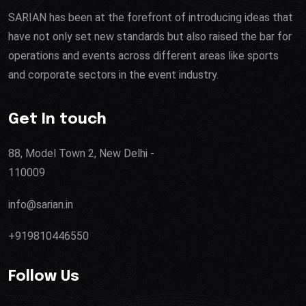
SARIAN has been at the forefront of introducing ideas that
have not only set new standards but also raised the bar for
operations and events across different areas like sports
and corporate sectors in the event industry.
Get In touch
88, Model Town 2, New Delhi -
110009
info@sarian.in
+919810446550
Follow Us