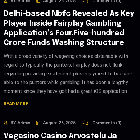
BY-Admin
August 26, 2025
Comments (0)
Delhi-based Nbfc Revealed As Key
Player Inside Fairplay Gambling
Application’s Four,Five-hundred
Crore Funds Washing Structure
With a broad variety of wagering choices obtainable with
regard to typically the punters, Fairplay does not flunk
regarding providing excitement plus enjoyment to become
able to the punters while gambling. It has been a lengthy
moment since they have got had a great iOS application
READ MORE
BY-Admin
August 26, 2025
Comments (0)
Vegasino Casino Arvostelu Ja