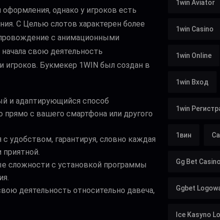
1win Aviator
 оформления, однако у игроков есть
ия. С Целью слотов характерен более
1win Casino
опровождение с анимационными
я начала свою деятельность
1win Online
и игроков. Букмекер 1WIN был создан в
1win Вход
ый и адаптирующийся способ
1win Регист
о прямо с вашего смартфона или другого
1вин
Ca
 с удобством, гарантируя, словно каждая
 приятной.
Gg Bet Casin
ые сложности с установкой программы
ия.
Ggbet Logow
 свою деятельность относительно давеча,
Ice Kasyno L