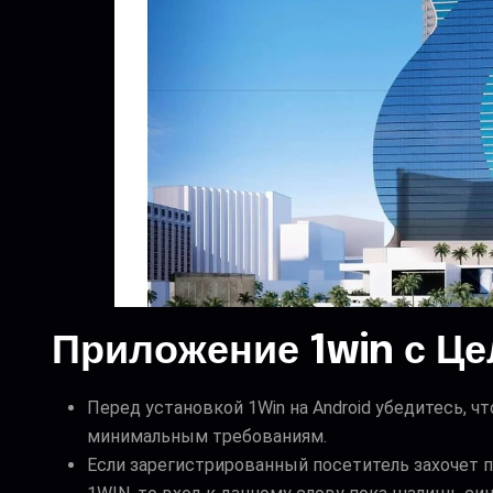
Приложение 1win с Ц
Перед установкой 1Win на Android убедитесь, 
минимальным требованиям.
Если зарегистрированный посетитель захочет п