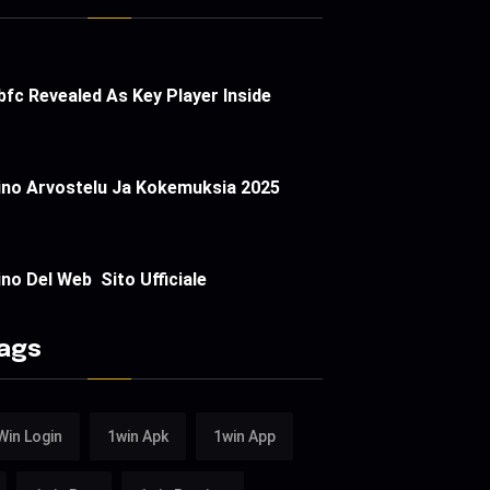
bfc Revealed As Key Player Inside
ino Arvostelu Ja Kokemuksia 2025
o Del Web ️ Sito Ufficiale
Tags
Win Login
1win Apk
1win App