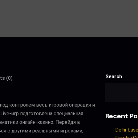
Search
s (0)
под контролем весь игровой операция и
Live-игр подготовлена специальная
Recent Po
ематики онлайн-казино. Перейдя в
Delhi-bas
ься с другими реальными игроками,
Fairplay G