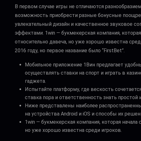
В первом случае игры не отличаются разнообразием
возможность приобрести разные бонусные поощрен
увлекательный дизайн и качественное звуковое с
эффектами. 1win — букмекерская компания, котора
относительно давеча, но уже хорошо известна сред
2016 году, но первое название было “FirstBet”.
Мобильное приложение 1Вин предлагает удобн
осуществлять ставки на спорт и играть в казин
гаджета.
Испытайте платформу, где вескость сочетается
ставка пора и ответственность знать простой и
Ниже представлены наиболее распространенн
на устройства Android и iOS и способы их решен
1win — букмекерская компания, которая начала
но уже хорошо известна среди игроков.