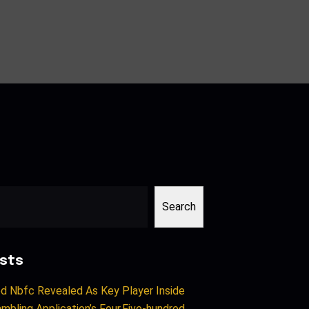
Search
sts
ed Nbfc Revealed As Key Player Inside
ambling Application’s Four,Five-hundred