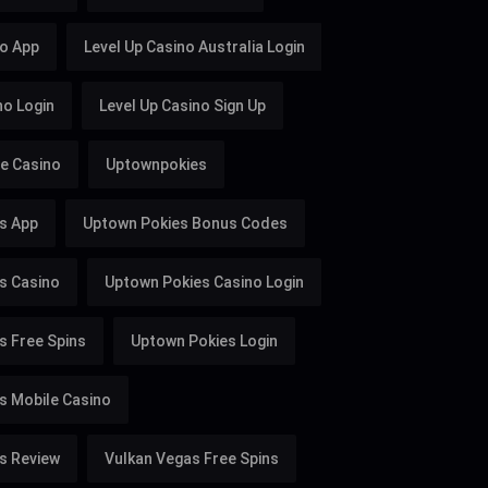
no App
Level Up Casino Australia Login
no Login
Level Up Casino Sign Up
ne Casino
Uptownpokies
s App
Uptown Pokies Bonus Codes
s Casino
Uptown Pokies Casino Login
s Free Spins
Uptown Pokies Login
s Mobile Casino
s Review
Vulkan Vegas Free Spins