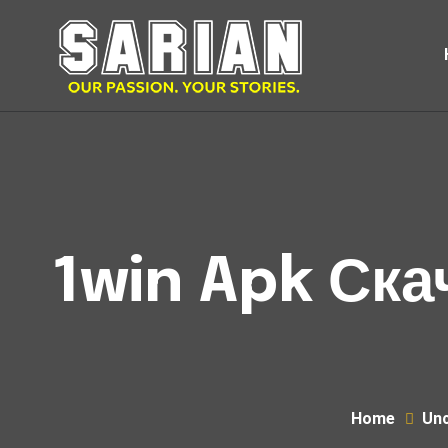
1win Apk Ска
Home
Unc