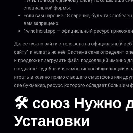
1WIN, то вход к данному слову пока шалишь с
специальной формы.
Если вам наречие 18 парение, будь так любезен,
вам запрещено.
1winofficial.app — официальный ресурс приложе
Далее нужно зайти с телефона на официальный веб-
сайту” и нажать на неё. Система сама определит о
и предложит загрузить файл, подходящий именно дл
предлагает удобный и самоприспосабливающийся м
играть в казино прямо с вашего смартфона или дру
сие букмекер, ресурс которого обладает большим 
🛠 союз Нужно 
Установки