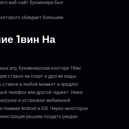
сего веб-сайт букмекера был
с которого обладает большим
ие 1вин На
ных игр, букмекерская контора 1Вин
ля ставок на спорт и другие виды
 ставки в любой момент и предлог
ный телефон или другой гаджет. Ниже
агрузке и установке мобильной
темами Android и iOS. Через некоторое
инистрация решила создать раздел