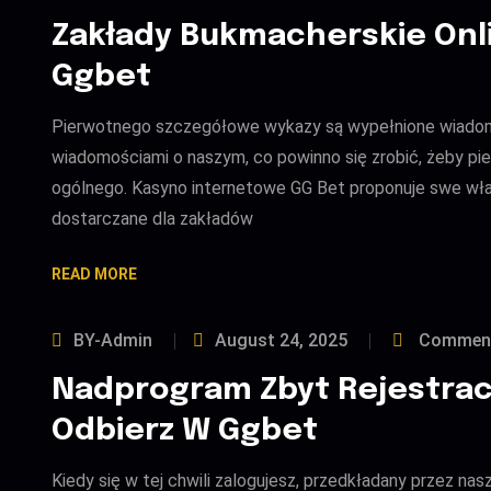
Zakłady Bukmacherskie Onl
Ggbet
Pierwotnego szczegółowe wykazy są wypełnione wiadomo
wiadomościami o naszym, co powinno się zrobić, żeby pi
ogólnego. Kasyno internetowe GG Bet proponuje swe własne
dostarczane dla zakładów
READ MORE
BY-Admin
August 24, 2025
Comment
Nadprogram Zbyt Rejestrac
Odbierz W Ggbet
Kiedy się w tej chwili zalogujesz, przedkładany przez n