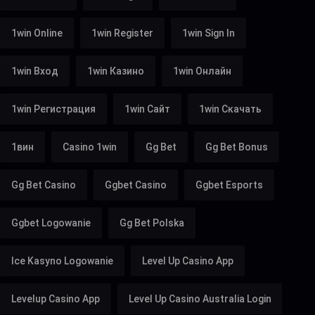
1win Online
1win Register
1win Sign In
1win Вход
1win Казино
1win Онлайн
1win Регистрация
1win Сайт
1win Скачать
1вин
Casino 1win
Gg Bet
Gg Bet Bonus
Gg Bet Casino
Ggbet Casino
Ggbet Esports
Ggbet Logowanie
Gg Bet Polska
Ice Kasyno Logowanie
Level Up Casino App
Levelup Casino App
Level Up Casino Australia Login