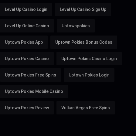
Level Up Casino Login
Level Up Casino Sign Up
Level Up Online Casino
Uptownpokies
Uptown Pokies App
Uptown Pokies Bonus Codes
Uptown Pokies Casino
Uptown Pokies Casino Login
Uptown Pokies Free Spins
Uptown Pokies Login
Uptown Pokies Mobile Casino
Uptown Pokies Review
Vulkan Vegas Free Spins