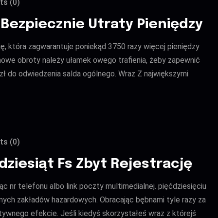
s (0)
Bezpiecznie Utraty Pieniędzy
, która zagwarantuje poniekąd 3750 razy więcej pieniędzy
mowe obroty należy ułamek owego trafienia, żeby zapewnić
zł do odwiedzenia salda ogólnego. Wraz Z największymi
s (0)
ziesiąt Fs Zbyt Rejestrację
c nr telefonu albo link poczty multimedialnej. pięćdziesięciu
lnych zakładów hazardowych. Obracając bębnami tyle razy za
ywnego efekcie. Jeśli kiedyś skorzystałeś wraz z którejś