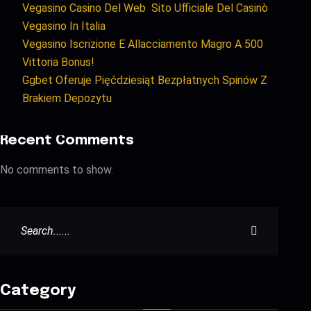
Vegasino Casino Del Web ️ Sito Ufficiale Del Casinò
Vegasino In Italia
Vegasino Iscrizione E Allacciamento Magro A 500
Vittoria Bonus!
Ggbet Oferuje Pięćdziesiąt Bezpłatnych Spinów Z
Brakiem Depozytu
Recent Comments
No comments to show.
Category