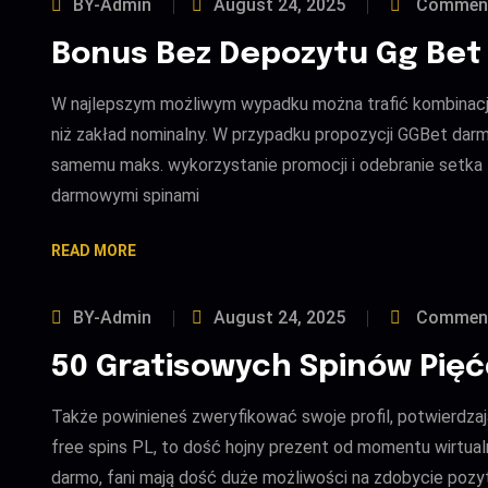
BY-Admin
August 24, 2025
Comment
Bonus Bez Depozytu Gg Bet 
W najlepszym możliwym wypadku można trafić kombinację
niż zakład nominalny. W przypadku propozycji GGBet dar
samemu maks. wykorzystanie promocji i odebranie setka 
darmowymi spinami
READ MORE
BY-Admin
August 24, 2025
Comment
50 Gratisowych Spinów Pięćd
Także powinieneś zweryfikować swoje profil, potwierdzają
free spins PL, to dość hojny prezent od momentu wirtua
darmo, fani mają dość duże możliwości na zdobycie pozyt