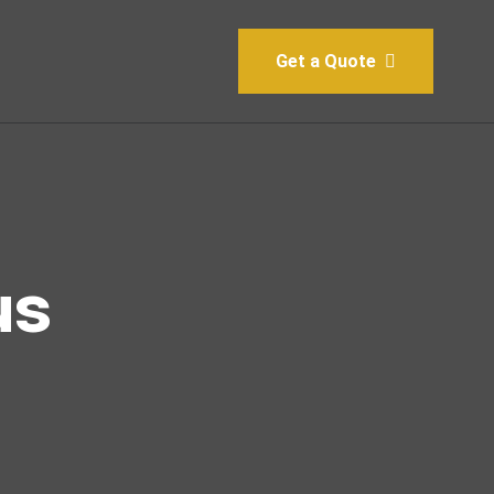
Get a Quote
us