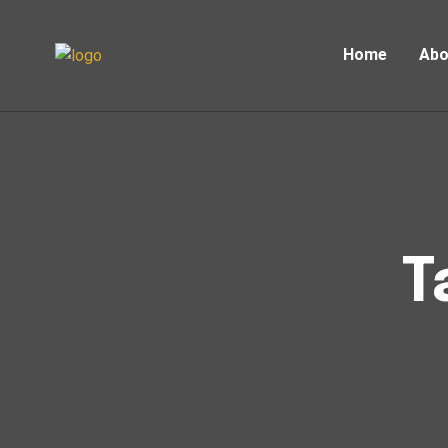
Home
Abo
T