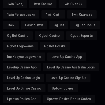
1win Вход
1win Казино
1win Онлайн
1win Регистрация
1win Сайт
1win Скачать
1вин
Casino 1win
Gg Bet
Gg Bet Bonus
Gg Bet Casino
Ggbet Casino
Ggbet Esports
Ggbet Logowanie
Gg Bet Polska
Ice Kasyno Logowanie
Level Up Casino App
Levelup Casino App
Level Up Casino Australia Login
Level Up Casino Login
Level Up Casino Sign Up
Level Up Online Casino
Uptownpokies
Uptown Pokies App
Uptown Pokies Bonus Codes