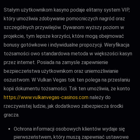
Stałym użytkownikom kasyno podaje elitarny system VIP,
który umożliwia zdobywanie pomocniczych nagród oraz
szczególnych przywilejów. Dywanom wyższy poziom w
projekcie, tym lepsze korzyści, które mogą obejmować
bonusy gotówkowe i indywidualne propozycji. Weryfikacja
tożsamości owo standardowa metoda w większości kasyn
przez internet. Posiada na zamysle zapewnienie
bezpieczeństwa użytkownikom oraz uniemożliwianie
oszustwom. W Vulkan Vegas tok ten polega na przesłaniu
kopii dokumentu tożsamości. Tok ten umożliwia, że konto
https://www.vulkanvegas-casinos.com
należy do
rzeczywistej ludzie, jak dodatkowo zabezpiecza środki
gracza.
Ochrona informacji osobowych klientów wydaje się
pierwszeństwem, który muszą zapewniać ustawowe