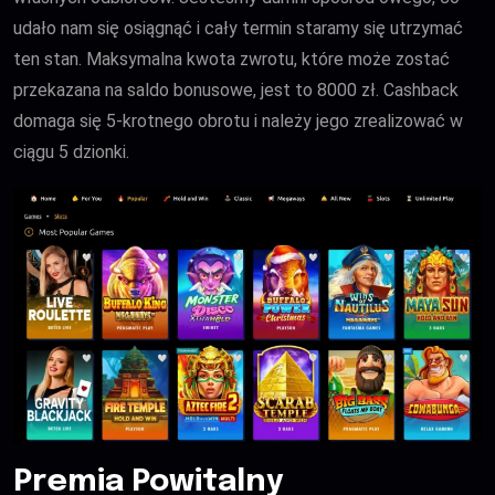
udało nam się osiągnąć i cały termin staramy się utrzymać
ten stan. Maksymalna kwota zwrotu, które może zostać
przekazana na saldo bonusowe, jest to 8000 zł. Cashback
domaga się 5-krotnego obrotu i należy jego zrealizować w
ciągu 5 dzionki.
Premia Powitalny