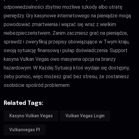
odpowiedzialności zbytnio możliwe szkody albo utratę
pieniędzy. Gry kasynowe internetowego na pieniądze mogą
powodować zmartwienia i wiązać się wraz z wielkim
niebezpieczeństwem. Zanim zaczniesz grać na pieniądze,
sprawdź i zweryfikuj przepisy obowiązujące w Twym kraju,
swoją sytuację finansową i pułap doświadczenia. Support
kasyna Vulkan Vegas owo masywna opcja na branży
hazardowym. W Każdej Sytuacji ktoś wydaje się dostępny,
żeby pomóc, więc możesz grać bez stresu, że zostaniesz
osobiście spośród problemem.
Related Tags:
Kasyno Vulkan Vegas
Vulkan Vegas Login
Vulkanvegas Pl