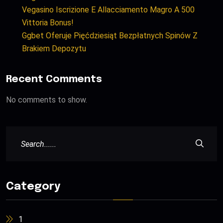
Vegasino Iscrizione E Allacciamento Magro A 500
Vittoria Bonus!
Ggbet Oferuje Pięćdziesiąt Bezpłatnych Spinów Z
Brakiem Depozytu
Recent Comments
No comments to show.
Category
1