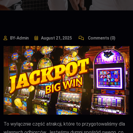
BY-Admin
August 21, 2025
Comments (0)
To wyłącznie część atrakcji, które to przygotowaliśmy dla
własnych odbiorców. Jesteśmy dumni spośród owego, co