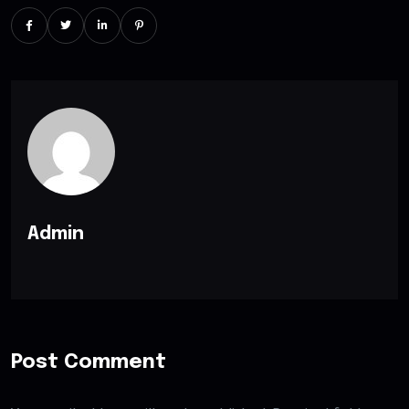
Admin
Post Comment