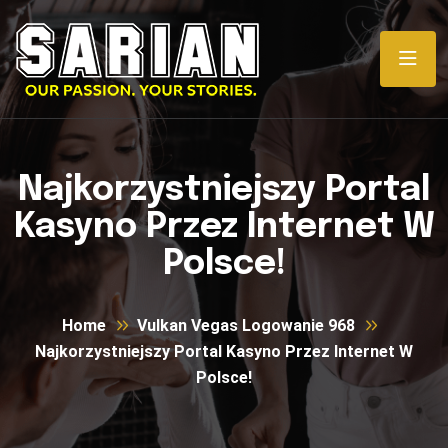
Najkorzystniejszy Portal
Kasyno Przez Internet W
Polsce!
Home
Vulkan Vegas Logowanie 968
Najkorzystniejszy Portal Kasyno Przez Internet W
Polsce!