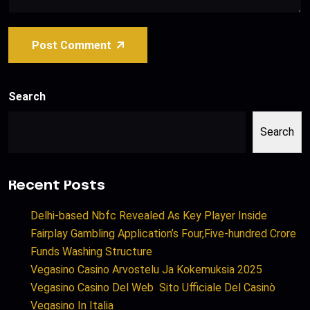
Post Comment
Search
Search
Recent Posts
Delhi-based Nbfc Revealed As Key Player Inside
Fairplay Gambling Application’s Four,Five-hundred Crore
Funds Washing Structure
Vegasino Casino Arvostelu Ja Kokemuksia 2025
Vegasino Casino Del Web ️ Sito Ufficiale Del Casinò
Vegasino In Italia