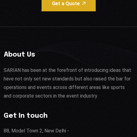
Get a Quote
About Us
SARIAN has been at the forefront of introducing ideas that
have not only set new standards but also raised the bar for
operations and events across different areas like sports
and corporate sectors in the event industry.
Get In touch
88, Model Town 2, New Delhi -