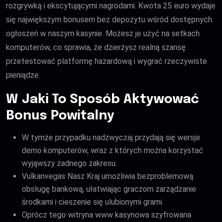
rozgrywką i ekscytującymi nagrodami. Kwota 25 euro wydaje
się największym bonusem bez depozytu wśród dostępnych
ogłoszeń w naszym kasynie. Możesz je użyć na setkach
komputerów, co sprawia, że dzierżysz realną szansę
przetestować platformę hazardową i wygrać rzeczywiste
pieniądze.
W Jaki To Sposób Aktywować
Bonus Powitalny
W tymże przypadku nadzwyczaj przydają się wersje
demo komputerów, wraz z których można korzystać
wyjąwszy żadnego zakresu.
Vulkanvegas Nasz Kraj umożliwia bezproblemową
obsługę bankową, ułatwiając graczom zarządzanie
środkami i cieszenie się ulubionymi grami.
Oprócz tego witryna www kasynowa szyfrowana