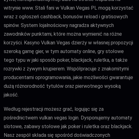
witrynie www. Stali fani w Vulkan Vegas PL mogą korzystać
wraz z ogłoszeń cashback, bonusów reload i gratisowych
spinów. System lojalnościowy nagradza aktywnych
zawodników punktami, które można wymienić na różne
korzyści. Kasyno Vulkan Vegas dzierży w własnej propozycji
szeroką gamę gier, w tym automaty online, gry stołowe
tego typu w jaki sposób poker, blackjack, ruletka, a także
rozrywki z żywym krupierem. Współpracuje z znakomitymi
producentami oprogramowania, jakie możliwości gwarantuje
dużą różnorodność tytułów oraz pierwotnego wysoką
jakość.
Według rejestracji możesz grać, logując się za
pośrednictwem vulkan vegas login. Dysponujemy automaty
slotowe, zabawy stołowe jak poker i ruletka oraz blackjack.
Nasz zespół składa się spośród doświadczonych