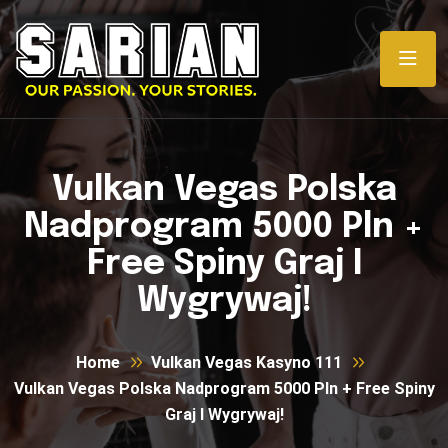
Vulkan Vegas Polska
Nadprogram 5000 Pln +
Free Spiny Graj I
Wygrywaj!
Home
Vulkan Vegas Kasyno 111
Vulkan Vegas Polska Nadprogram 5000 Pln + Free Spiny
Graj I Wygrywaj!