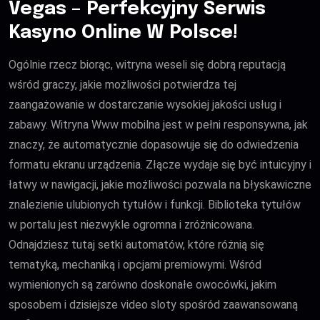
Vegas – Perfekcyjny Serwis
Kasyno Online W Polsce!
Ogólnie rzecz biorąc, witryna weseli się dobrą reputacją
wśród graczy, jakie możliwości potwierdza tej
zaangażowanie w dostarczanie wysokiej jakości usług i
zabawy. Witryna Www mobilna jest w pełni responsywna, jak
znaczy, że automatycznie dopasowuje się do odwiedzenia
formatu ekranu urządzenia. Złącze wydaje się być intuicyjny i
łatwy w nawigacji, jakie możliwości pozwala na błyskawiczne
znalezienie ulubionych tytułów i funkcji. Biblioteka tytułów
w portalu jest niezwykle ogromna i zróżnicowana.
Odnajdziesz tutaj setki automatów, które różnią się
tematyką, mechaniką i opcjami premiowymi. Wśród
wymienionych są zarówno doskonałe owocówki, jakim
sposobem i dzisiejsze video sloty spośród zaawansowaną