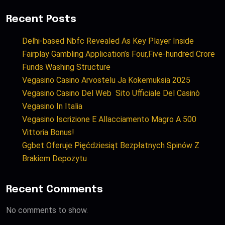
Recent Posts
Delhi-based Nbfc Revealed As Key Player Inside
Fairplay Gambling Application’s Four,Five-hundred Crore
Funds Washing Structure
Vegasino Casino Arvostelu Ja Kokemuksia 2025
Vegasino Casino Del Web ️ Sito Ufficiale Del Casinò
Vegasino In Italia
Vegasino Iscrizione E Allacciamento Magro A 500
Vittoria Bonus!
Ggbet Oferuje Pięćdziesiąt Bezpłatnych Spinów Z
Brakiem Depozytu
Recent Comments
No comments to show.