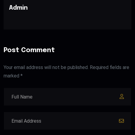
Admin
Post Comment
Your email address will not be published. Required fields are
marked *