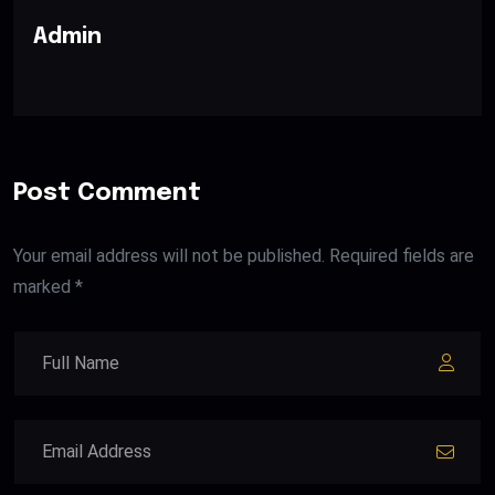
Admin
Post Comment
Your email address will not be published. Required fields are
marked *