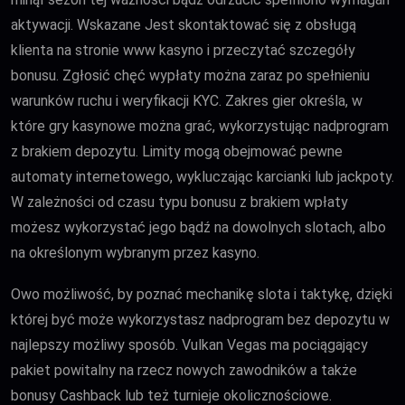
aktywacji. Wskazane Jest skontaktować się z obsługą
klienta na stronie www kasyno i przeczytać szczegóły
bonusu. Zgłosić chęć wypłaty można zaraz po spełnieniu
warunków ruchu i weryfikacji KYC. Zakres gier określa, w
które gry kasynowe można grać, wykorzystując nadprogram
z brakiem depozytu. Limity mogą obejmować pewne
automaty internetowego, wykluczając karcianki lub jackpoty.
W zależności od czasu typu bonusu z brakiem wpłaty
możesz wykorzystać jego bądź na dowolnych slotach, albo
na określonym wybranym przez kasyno.
Owo możliwość, by poznać mechanikę slota i taktykę, dzięki
której być może wykorzystasz nadprogram bez depozytu w
najlepszy możliwy sposób. Vulkan Vegas ma pociągający
pakiet powitalny na rzecz nowych zawodników a także
bonusy Cashback lub też turnieje okolicznościowe.