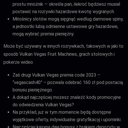
prostu mnożnik — określa pan, ilekroć będziesz musiał
postawić na rozrywki hazardowe kwotę wygranych.
Miłośnicy slotów mogą sięgnąć według darmowe spiny,
a jednostki lubią odmienne ustawowe gry hazardowe,
mogą wybrać premia pieniężny.
Może być używany w innych rozrywkach, takowych w jaki to
sposób Vulkan Vegas Fruit Machines, grach stołowych i
pokerze wideo.
Zaś drugi Vulkan Vegas premia code 2023 –
“vegascash40” – pozwala odebrać 160 zł pod postacią
bonusu pieniężnego.
A dokąd najczęściej możesz znaleźć kody promocyjne
do odwiedzenia Vulkan Vegas?
Na przykład, już w tym momencie będą dostępne
wyjątkowe oferty, indywidualne gratyfikacyj i upominki.
Najczęściej kasyna dają bonusy z brakiem depozytu w