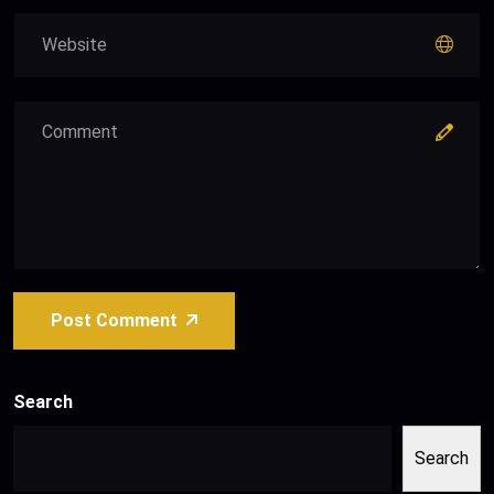
Post Comment
Search
Search