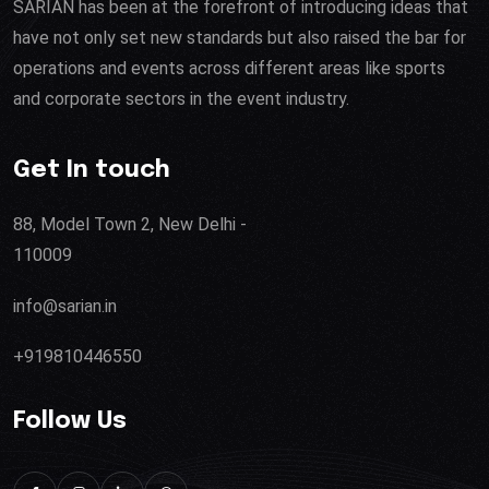
SARIAN has been at the forefront of introducing ideas that
have not only set new standards but also raised the bar for
operations and events across different areas like sports
and corporate sectors in the event industry.
Get In touch
88, Model Town 2, New Delhi -
110009
info@sarian.in
+919810446550
Follow Us