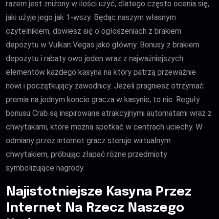
razem jest zniżony w ilości użyć, dlatego często ocenia się,
jaki użyje jego jak 1-wszy. Będąc naszym własnym
czytelnikiem, dowiesz się o ogłoszeniach z brakiem
depozytu w Vulkan Vegas jako główny. Bonusy z brakiem
depozytu i rabaty owo jeden wraz z najważniejszych
elementów każdego kasyna na który patrzą przeważnie
nowi i początkujący zawodnicy. Jeżeli pragniesz otrzymać
premia na jednym koncie gracza w kasynie, to nie. Reguły
bonusu Crab są inspirowane atrakcyjnymi automatami wraz z
chwytakami, które można spotkać w centrach uciechy. W
odmiany przez internet gracz steruje wirtualnym
chwytakiem, próbując złapać różne przedmioty
symbolizujące nagrody.
Najistotniejsze Kasyna Przez
Internet Na Rzecz Naszego