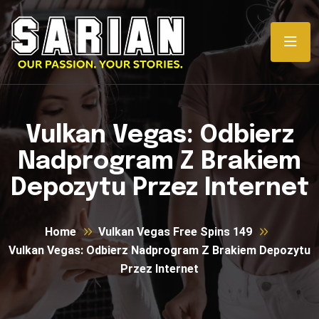
Vulkan Vegas: Odbierz
Nadprogram Z Brakiem
Depozytu Przez Internet
Home
Vulkan Vegas Free Spins 149
Vulkan Vegas: Odbierz Nadprogram Z Brakiem Depozytu
Przez Internet