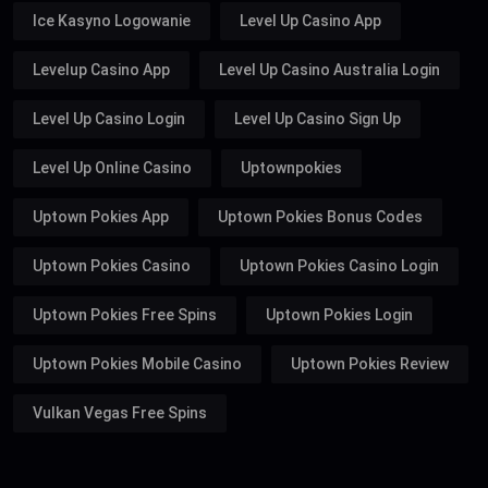
Ice Kasyno Logowanie
Level Up Casino App
Levelup Casino App
Level Up Casino Australia Login
Level Up Casino Login
Level Up Casino Sign Up
Level Up Online Casino
Uptownpokies
Uptown Pokies App
Uptown Pokies Bonus Codes
Uptown Pokies Casino
Uptown Pokies Casino Login
Uptown Pokies Free Spins
Uptown Pokies Login
Uptown Pokies Mobile Casino
Uptown Pokies Review
Vulkan Vegas Free Spins