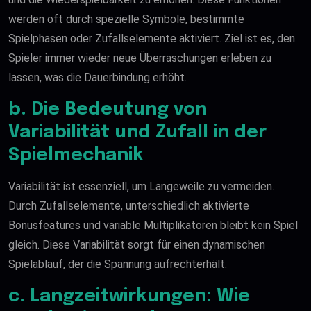
werden oft durch spezielle Symbole, bestimmte
Spielphasen oder Zufallselemente aktiviert. Ziel ist es, den
Spieler immer wieder neue Überraschungen erleben zu
lassen, was die Dauerbindung erhöht.
b. Die Bedeutung von
Variabilität und Zufall in der
Spielmechanik
Variabilität ist essenziell, um Langeweile zu vermeiden.
Durch Zufallselemente, unterschiedlich aktivierte
Bonusfeatures und variable Multiplikatoren bleibt kein Spiel
gleich. Diese Variabilität sorgt für einen dynamischen
Spielablauf, der die Spannung aufrechterhält.
c. Langzeitwirkungen: Wie