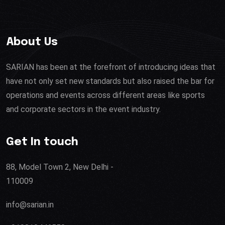
About Us
SARIAN has been at the forefront of introducing ideas that
have not only set new standards but also raised the bar for
operations and events across different areas like sports
and corporate sectors in the event industry.
Get In touch
88, Model Town 2, New Delhi -
110009
info@sarian.in