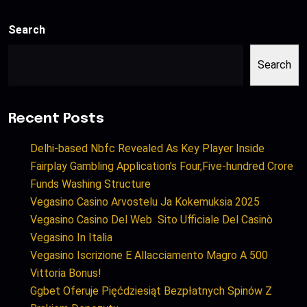
Search
Search
Recent Posts
Delhi-based Nbfc Revealed As Key Player Inside
Fairplay Gambling Application’s Four,Five-hundred Crore
Funds Washing Structure
Vegasino Casino Arvostelu Ja Kokemuksia 2025
Vegasino Casino Del Web ️ Sito Ufficiale Del Casinò
Vegasino In Italia
Vegasino Iscrizione E Allacciamento Magro A 500
Vittoria Bonus!
Ggbet Oferuje Pięćdziesiąt Bezpłatnych Spinów Z