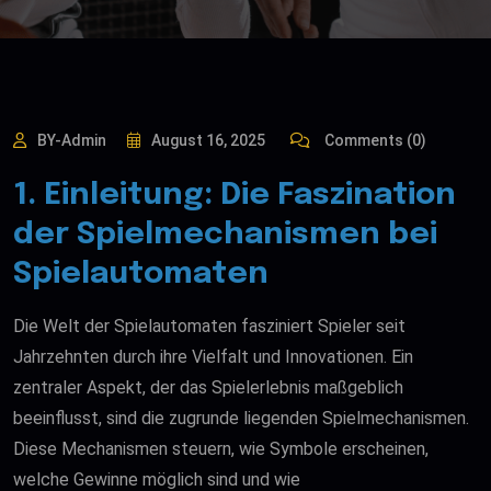
BY-Admin
August 16, 2025
Comments (0)
1. Einleitung: Die Faszination
der Spielmechanismen bei
Spielautomaten
Die Welt der Spielautomaten fasziniert Spieler seit
Jahrzehnten durch ihre Vielfalt und Innovationen. Ein
zentraler Aspekt, der das Spielerlebnis maßgeblich
beeinflusst, sind die zugrunde liegenden Spielmechanismen.
Diese Mechanismen steuern, wie Symbole erscheinen,
welche Gewinne möglich sind und wie