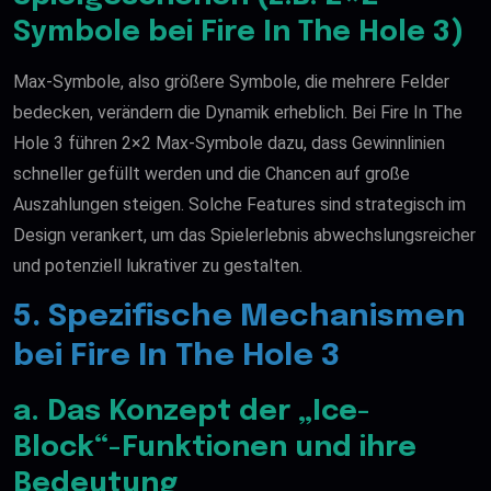
Symbole bei Fire In The Hole 3)
Max-Symbole, also größere Symbole, die mehrere Felder
bedecken, verändern die Dynamik erheblich. Bei Fire In The
Hole 3 führen 2×2 Max-Symbole dazu, dass Gewinnlinien
schneller gefüllt werden und die Chancen auf große
Auszahlungen steigen. Solche Features sind strategisch im
Design verankert, um das Spielerlebnis abwechslungsreicher
und potenziell lukrativer zu gestalten.
5. Spezifische Mechanismen
bei Fire In The Hole 3
a. Das Konzept der „Ice-
Block“-Funktionen und ihre
Bedeutung