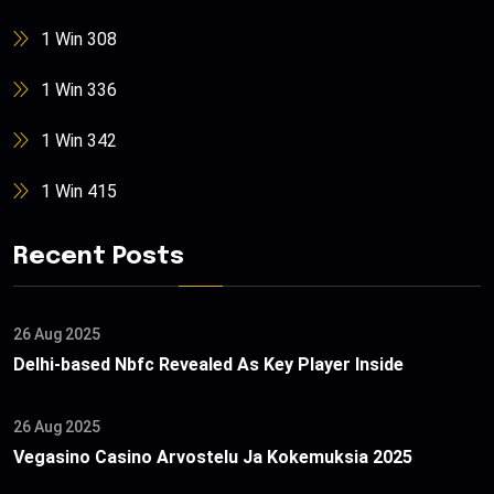
1 Win 308
1 Win 336
1 Win 342
1 Win 415
Recent Posts
26 Aug 2025
Delhi-based Nbfc Revealed As Key Player Inside
26 Aug 2025
Vegasino Casino Arvostelu Ja Kokemuksia 2025