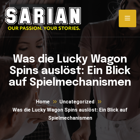
Was die Lucky Wagon
Spins auslöst: Ein Blick
auf Spielmechanismen
Home
Uncategorized
Was die Lucky Wagon Spins auslöst: Ein Blick auf
Spielmechanismen