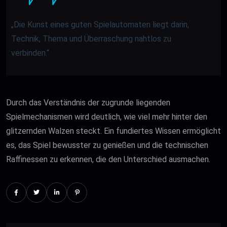
„Die Kunst eines guten Spielautomaten liegt darin,
Technik, Thema und Überraschung nahtlos zu
verbinden.“
Durch das Verständnis der zugrunde liegenden
Spielmechanismen wird deutlich, wie viel mehr hinter den
glitzernden Walzen steckt. Ein fundiertes Wissen ermöglicht
es, das Spiel bewusster zu genießen und die technischen
Raffinessen zu erkennen, die den Unterschied ausmachen.