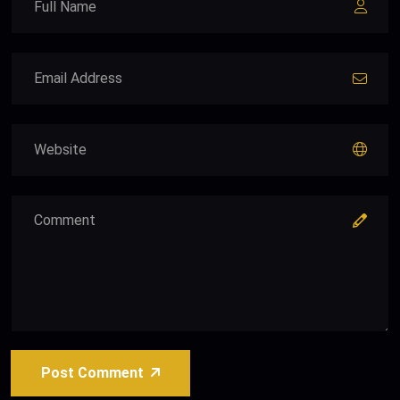
Post Comment