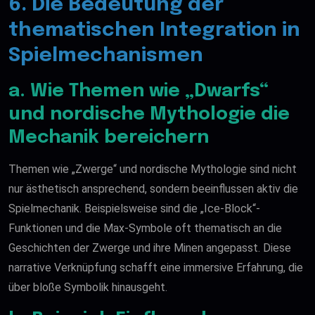
6. Die Bedeutung der
thematischen Integration in
Spielmechanismen
a. Wie Themen wie „Dwarfs“
und nordische Mythologie die
Mechanik bereichern
Themen wie „Zwerge“ und nordische Mythologie sind nicht
nur ästhetisch ansprechend, sondern beeinflussen aktiv die
Spielmechanik. Beispielsweise sind die „Ice-Block“-
Funktionen und die Max-Symbole oft thematisch an die
Geschichten der Zwerge und ihre Minen angepasst. Diese
narrative Verknüpfung schafft eine immersive Erfahrung, die
über bloße Symbolik hinausgeht.