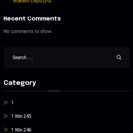
Brakiem Depozytu
Recent Comments
No comments to show.
Category
1
1 Win 245
1 Win 246