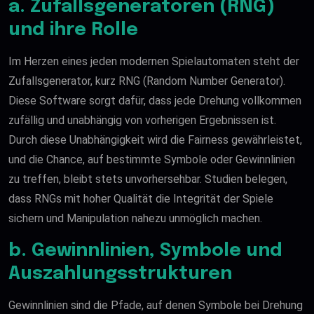
a. Zufallsgeneratoren (RNG)
und ihre Rolle
Im Herzen eines jeden modernen Spielautomaten steht der
Zufallsgenerator, kurz RNG (Random Number Generator).
Diese Software sorgt dafür, dass jede Drehung vollkommen
zufällig und unabhängig von vorherigen Ergebnissen ist.
Durch diese Unabhängigkeit wird die Fairness gewährleistet,
und die Chance, auf bestimmte Symbole oder Gewinnlinien
zu treffen, bleibt stets unvorhersehbar. Studien belegen,
dass RNGs mit hoher Qualität die Integrität der Spiele
sichern und Manipulation nahezu unmöglich machen.
b. Gewinnlinien, Symbole und
Auszahlungsstrukturen
Gewinnlinien sind die Pfade, auf denen Symbole bei Drehung