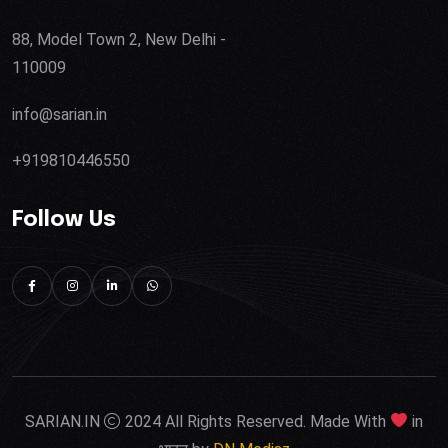
88, Model Town 2, New Delhi -
110009
info@sarian.in
+919810446550
Follow Us
SARIAN.IN
2024 All Rights Reserved. Made With
in