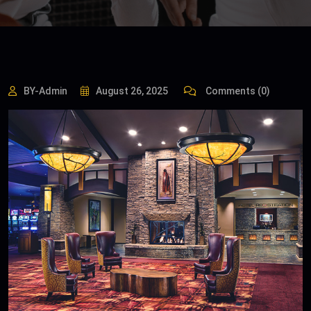
BY-Admin
August 26, 2025
Comments (0)