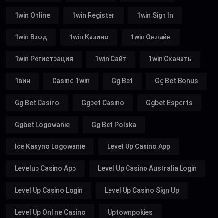
1win Online
1win Register
1win Sign In
1win Вход
1win Казино
1win Онлайн
1win Регистрация
1win Сайт
1win Скачать
1вин
Casino 1win
Gg Bet
Gg Bet Bonus
Gg Bet Casino
Ggbet Casino
Ggbet Esports
Ggbet Logowanie
Gg Bet Polska
Ice Kasyno Logowanie
Level Up Casino App
Levelup Casino App
Level Up Casino Australia Login
Level Up Casino Login
Level Up Casino Sign Up
Level Up Online Casino
Uptownpokies