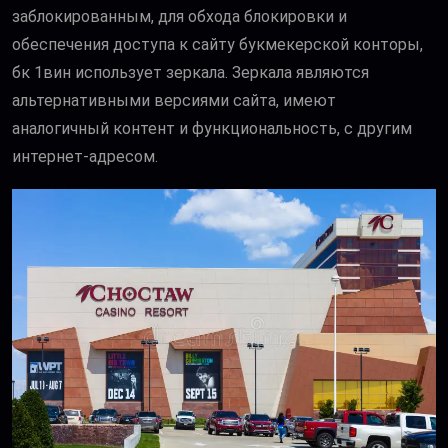
заблокированным, для обхода блокировки и
обеспечения доступа к сайту букмекерской конторы,
бк 1вин использует зеркала. Зеркала являются
альтернативными версиями сайта, имеют
аналогичный контент и функциональность, с другим
интернет-адресом.