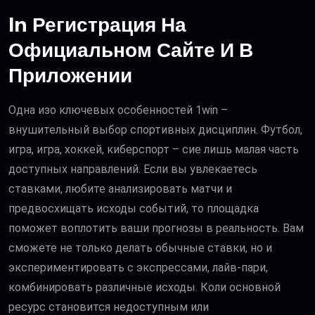
In Регистрация На
Официальном Сайте И В
Приложении
Одна изо ключевых особенностей 1win –
внушительный выбор спортивных дисциплин. Футбол,
игра, игра, хоккей, киберспорт – сие лишь малая часть
доступных направлений. Если вы увлекаетесь
ставками, любите анализировать матчи и
предвосхищать исходы событий, то площадка
поможет воплотить ваши прогнозы в реальность. Вам
сможете не только делать обычные ставки, но и
экспериментировать с экспрессами, лайв-пари,
комбинировать различные исходы. Коли основной
ресурс становится недоступным или