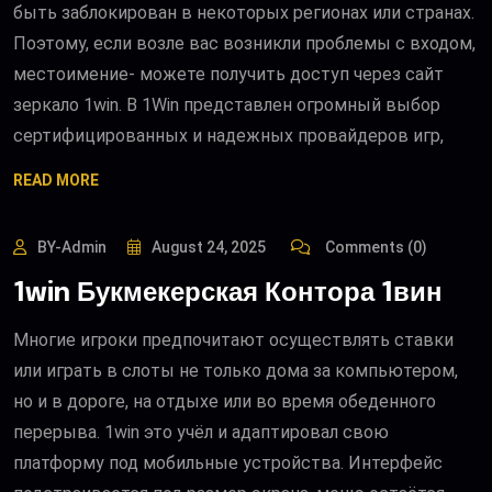
быть заблокирован в некоторых регионах или странах.
Поэтому, если возле вас возникли проблемы с входом,
местоимение- можете получить доступ через сайт
зеркало 1win. В 1Win представлен огромный выбор
сертифицированных и надежных провайдеров игр,
READ MORE
BY-Admin
August 24, 2025
Comments (0)
1win Букмекерская Контора 1вин
Многие игроки предпочитают осуществлять ставки
или играть в слоты не только дома за компьютером,
но и в дороге, на отдыхе или во время обеденного
перерыва. 1win это учёл и адаптировал свою
платформу под мобильные устройства. Интерфейс