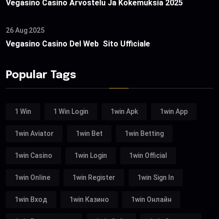
Vegasino Casino Arvostelu Ja Kokemuksia 2025
26 Aug 2025
Vegasino Casino Del Web ️ Sito Ufficiale
Popular Tags
1 Win
1 Win Login
1win Apk
1win App
1win Aviator
1win Bet
1win Betting
1win Casino
1win Login
1win Official
1win Online
1win Register
1win Sign In
1win Вход
1win Казино
1win Онлайн