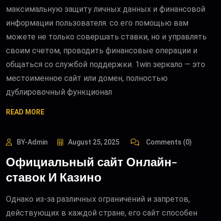
максимальную защиту личных данных и финансовой
информации пользователя. со его помощью вам
можете не только совершать ставки, но и управлять
своим счетом, проводить финансовые операции и
общаться со службой поддержки. 1win зеркало — это
местоименное сайт или домен, полностью
дублировочный функционал
READ MORE
BY-Admin
August 25, 2025
Comments (0)
Официальный сайт Онлайн-
ставок И Казино
Однако из-за различных ограничений и запретов,
действующих в каждой стране, его сайт способен