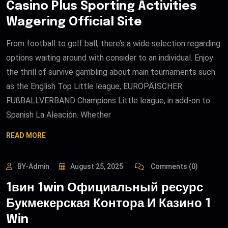
Casino Plus Sporting Activities
Wagering Official Site
From football to golf ball, there’s a wide selection regarding
options waiting around with consider to an individual. Enjoy
the thrill of survive gambling about main tournaments such
as the English Top Little league, EUROPÄISCHER
FUßBALLVERBAND Champions Little league, in add-on to
Spanish La Aleación. Whether
READ MORE
BY-Admin
August 25, 2025
Comments (0)
1вин 1win Официальный ресурс ️
Букмекерская Контора И Казино 1
Win