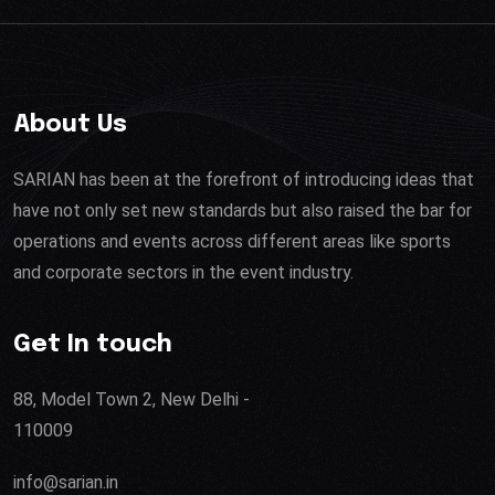
About Us
SARIAN has been at the forefront of introducing ideas that
have not only set new standards but also raised the bar for
operations and events across different areas like sports
and corporate sectors in the event industry.
Get In touch
88, Model Town 2, New Delhi -
110009
info@sarian.in