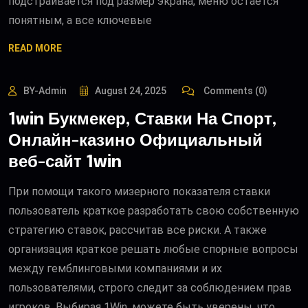
подстраивается под размер экрана, меню остаётся
понятным, а все ключевые
READ MORE
BY-Admin
August 24, 2025
Comments (0)
1win Букмекер, Ставки На Спорт,
Онлайн-казино Официальный
веб-сайт 1win
При помощи такого мизерного показателя ставки
пользователь краткое разработать свою собственную
стратегию ставок, рассчитав все риски. А также
организация краткое решать любые спорные вопросы
между гемблинговыми компаниями и их
пользователями, строго следит за соблюдением прав
игроков. Выбирая 1Win, можете быть уверены, что