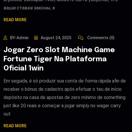
ваши ставки законы, а
READ MORE
BY-Admin
August 24, 2025
Comments (0)
Jogar Zero Slot Machine Game
Fortune Tiger Na Plataforma
Oficial 1win
Em seguida, é só produzir sua conta de forma rápida afin de
receber o bônus de cadastro após efetuar o teu de início
depósito na casa de apostas de zero mínimo de something
just like 20 reais e começar a jogar simply no wager carry
out
READ MORE