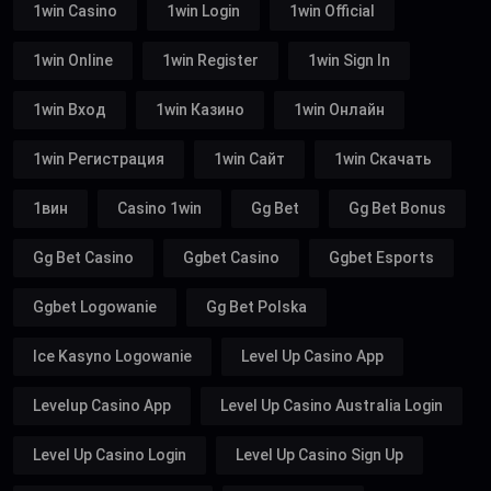
1win Casino
1win Login
1win Official
1win Online
1win Register
1win Sign In
1win Вход
1win Казино
1win Онлайн
1win Регистрация
1win Сайт
1win Скачать
1вин
Casino 1win
Gg Bet
Gg Bet Bonus
Gg Bet Casino
Ggbet Casino
Ggbet Esports
Ggbet Logowanie
Gg Bet Polska
Ice Kasyno Logowanie
Level Up Casino App
Levelup Casino App
Level Up Casino Australia Login
Level Up Casino Login
Level Up Casino Sign Up