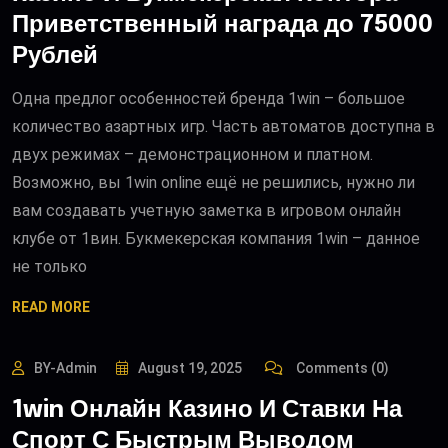
Приветственный награда до 75000
Рублей
Одна предлог особенностей бренда 1win – большое
количество азартных игр. Часть автоматов доступна в
двух режимах – демонстрационном и платном.
Возможно, вы 1win online ещё не решились, нужно ли
вам создавать учетную заметка в игровом онлайн
клубе от 1вин. Букмекерская компания 1win – данное
не только
READ MORE
BY-Admin
August 19, 2025
Comments (0)
1win Онлайн Казино И Ставки На
Спорт С Быстрым Выводом