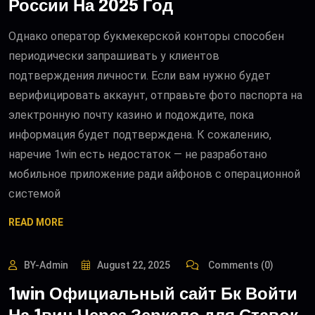
России На 2025 Год
Однако оператор букмекерской конторы способен
периодически запрашивать у клиентов
подтверждения личности. Если вам нужно будет
верифицировать аккаунт, отправьте фото паспорта на
электронную почту казино и подождите, пока
информация будет подтверждена. К сожалению,
наречие 1win есть недостаток — не разработано
мобильное приложение ради айфонов с операционной
системой
READ MORE
BY-Admin
August 22, 2025
Comments (0)
1win Официальный сайт Бк Войти