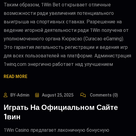
Таким образом, 1Win Bet открывает отличные
возможности ради увеличения потенциального
выигрыша на спортивных ставках. Разрешение на
ведение игорной деятельности ради 1Win получена от
уполномоченного органа Кюрасао (Curacao eGaming).
Это гарантия легальность регистрации и ведения игр
для всех пользователей на платформе. Администрация
1winq.com энергично работает над улучшением
READ MORE
BY-Admin
August 25, 2025
Comments (0)
Играть На Официальном Сайте
1вин
1Win Casino предлагает лаконичную бонусную