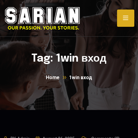
Tag:
1win вход
Home
1win вход