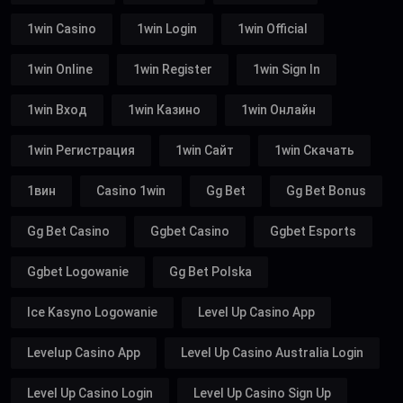
1win Casino
1win Login
1win Official
1win Online
1win Register
1win Sign In
1win Вход
1win Казино
1win Онлайн
1win Регистрация
1win Сайт
1win Скачать
1вин
Casino 1win
Gg Bet
Gg Bet Bonus
Gg Bet Casino
Ggbet Casino
Ggbet Esports
Ggbet Logowanie
Gg Bet Polska
Ice Kasyno Logowanie
Level Up Casino App
Levelup Casino App
Level Up Casino Australia Login
Level Up Casino Login
Level Up Casino Sign Up