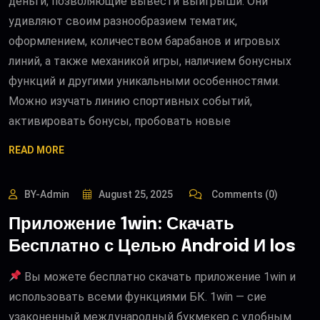
деньги, позволяющие вывести выигрыши. Они
удивляют своим разнообразием тематик,
оформлением, количеством барабанов и игровых
линий, а также механикой игры, наличием бонусных
функций и другими уникальными особенностями.
Можно изучать линию спортивных событий,
активировать бонусы, пробовать новые
READ MORE
BY-Admin
August 25, 2025
Comments (0)
Приложение 1win: Скачать
Бесплатно с Целью Android И Ios
Вы можете бесплатно скачать приложение 1win и
использовать всеми функциями БК. 1win — сие
узаконенный международный букмекер с удобным