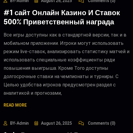
BY-Admin
August 26, 2025
Comments (0)
#1 сайт Онлайн Казино И Ставок
500% Приветственный награда
Все игры доступны как в стандартной версии, так и в
мобильном приложении. Игроки могут использовать
режим live-ставок, анализировать статистику матчей и
использовать специальные коэффициенты ради
повышения выигрыша. Кроме Того доступны
долгосрочные ставки на чемпионаты и турниры. С
Целью удобства игроков предусмотрен раздел с
аналитикой и прогнозами,
READ MORE
BY-Admin
August 26, 2025
Comments (0)