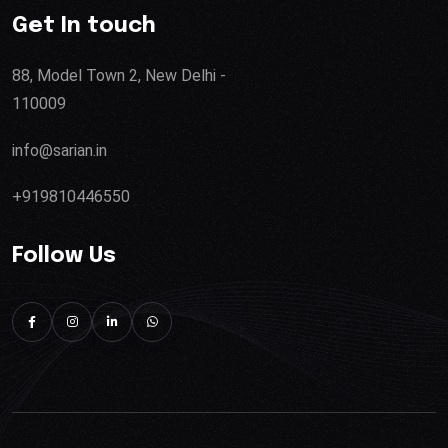
Get In touch
88, Model Town 2, New Delhi -
110009
info@sarian.in
+919810446550
Follow Us