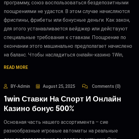
программу, союз воспользоваться бездепозитными
поощрениями не удастся. В этом случае начисляются
фриспины, фрибеты или бонусные деньги. Как закон,
для этого устанавливается вейджер или действуют
специальные требования к ставкам. Поощрение по
окончании этого машинально предполагает начислено
на баланс. Чтобы насладиться онлайн-казино 1Win,
READ MORE
BY-Admin
August 25, 2025
Comments (0)
1win Ставки На Спорт И Онлайн
Казино бонус 500%
Основная часть нашего ассортимента – сие
разнообразные игровые автоматы на реальные